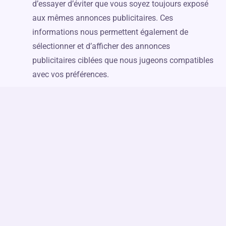
d’essayer d’éviter que vous soyez toujours exposé
aux mêmes annonces publicitaires. Ces
informations nous permettent également de
sélectionner et d’afficher des annonces
publicitaires ciblées que nous jugeons compatibles
avec vos préférences.
Recueillir et analyser des statistiques. Nous
pouvons utiliser des cookies pour compter le
nombre de visites, de visiteurs uniques, de pages
vues ou pour produire d’autres statistiques
globales sur les activités de notre site et services.
Ces analyses nous permettront de mieux gérer le
site et services et d’améliorer leurs performances.
Collaborer avec des partenaires. En plus des
cookies que la société Arcadia Méga-Combles
pourrait créer lorsque vous visitez nos sites Web,