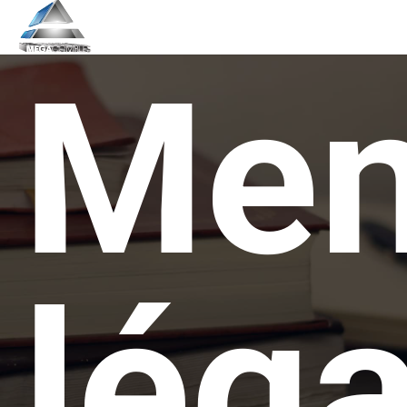
Men
lég