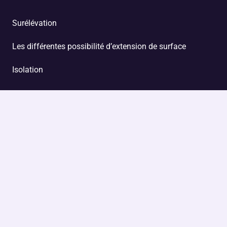
Surélévation
Les différentes possibilité d’extension de surface
Isolation
Accueil
Services
MegaCombles
Réalisations
Blog et Actualités
Contact
FAQ