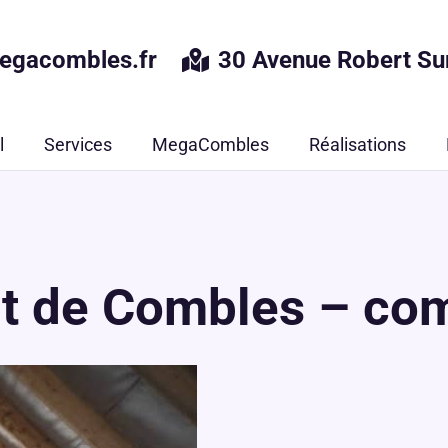
egacombles.fr
30 Avenue Robert Su
l
Services
MegaCombles
Réalisations
de Combles – com