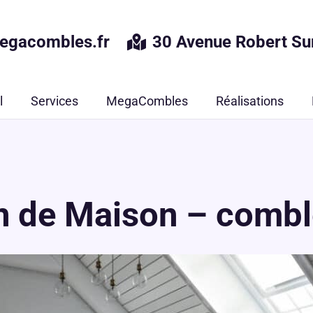
egacombles.fr
30 Avenue Robert Su
l
Services
MegaCombles
Réalisations
n de Maison – combl