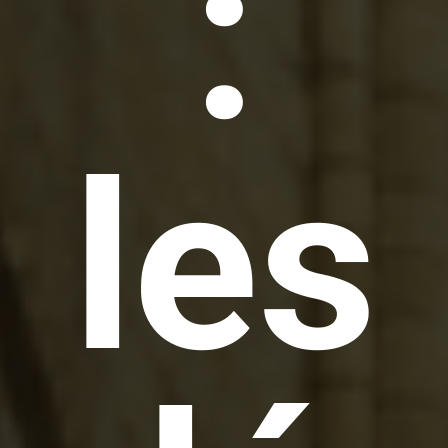
:
les