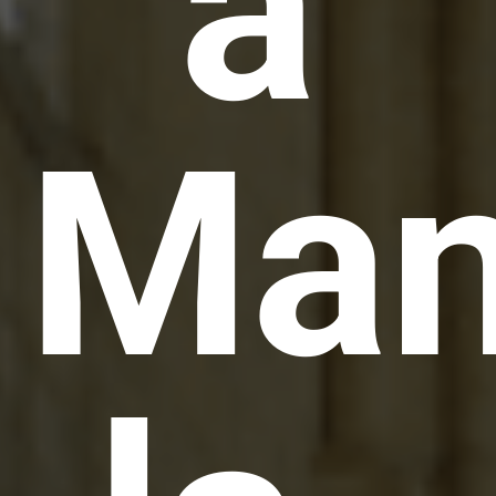
à
Man