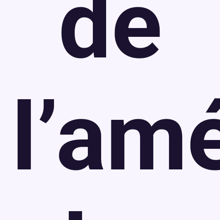
de
l’am