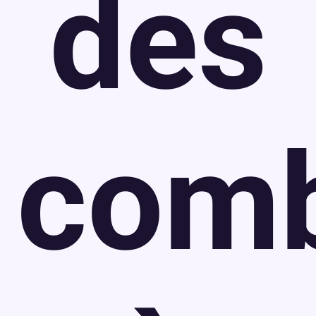
des
comb