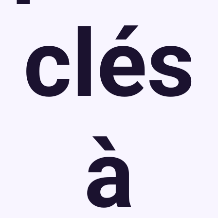
clés
à