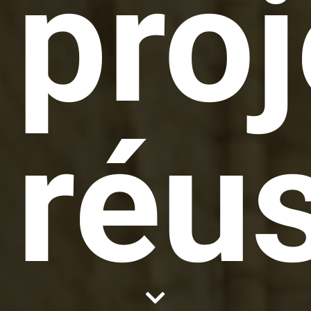
proj
réu