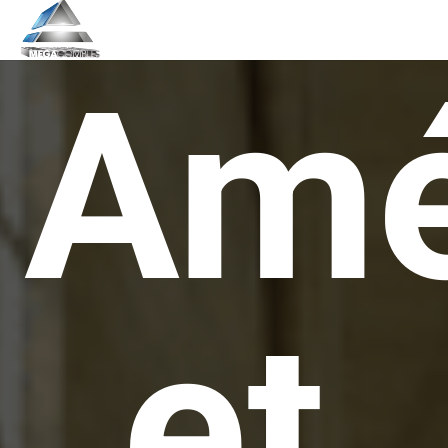
Amé
et