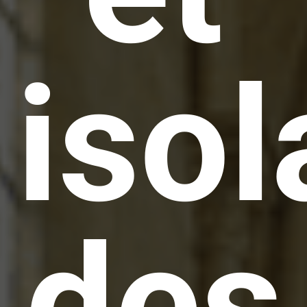
isol
des