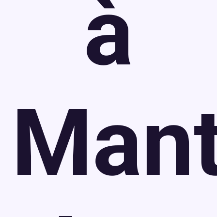
à
Mant