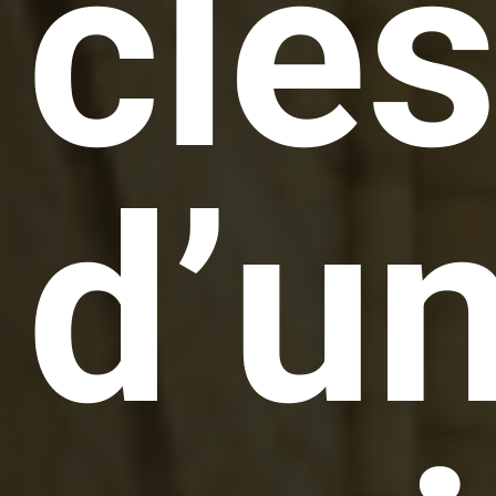
clé
d’u