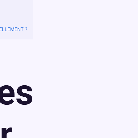
ELLEMENT ?
es
r