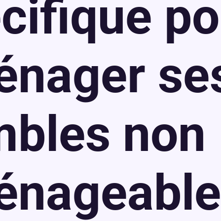
cifique po
énager se
bles non
énageable