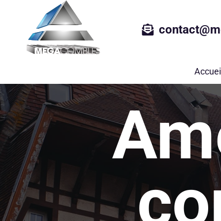
contact@m
Accuei
Am
co