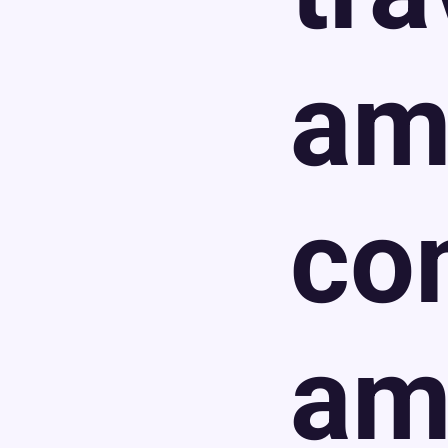
am
co
am