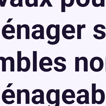
énager 
mbles no
énageab