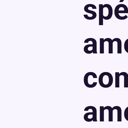
spé
am
com
am