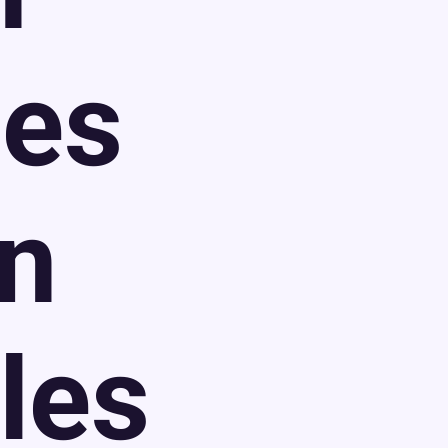
ses
n
les