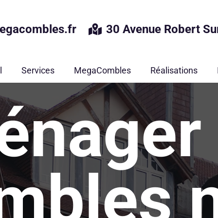
egacombles.fr
30 Avenue Robert Su
l
Services
MegaCombles
Réalisations
énager 
mbles 