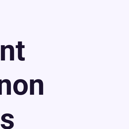
r
nt
 non
s