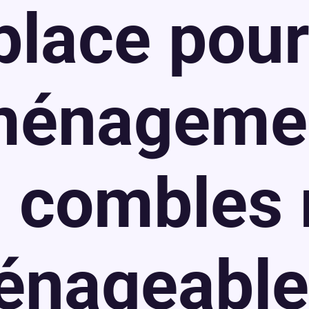
place pou
aménageme
 combles
énageable