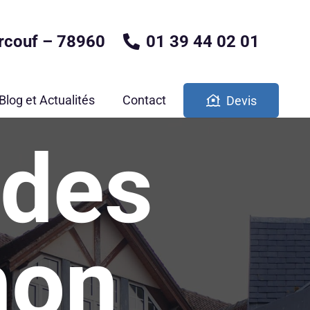
rcouf – 78960
01 39 44 02 01
Blog et Actualités
Contact
Devis
des
non