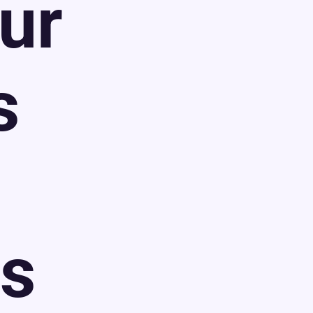
ur
s
s