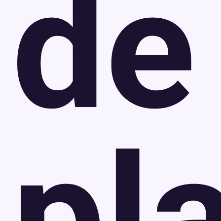
de
pl