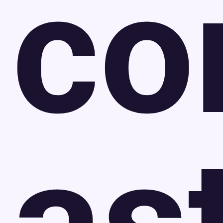
co
as