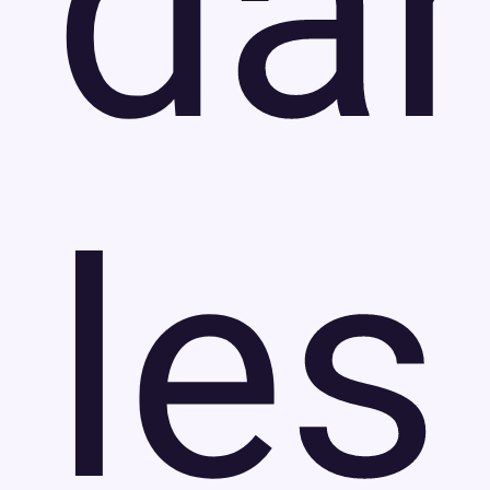
da
les