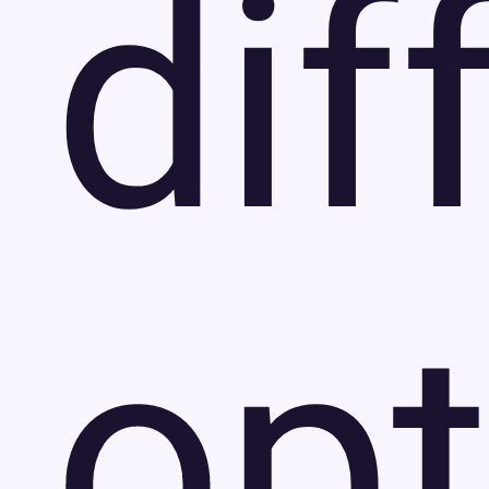
dif
opt