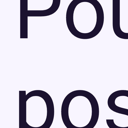
Po
po