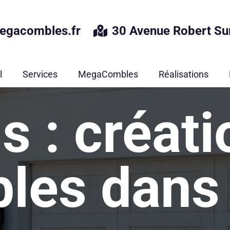
egacombles.fr
30 Avenue Robert Su
l
Services
MegaCombles
Réalisations
s : créat
les dans 