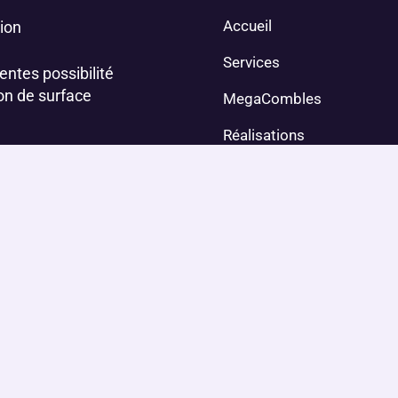
Accueil
ion
Services
entes possibilité
on de surface
MegaCombles
Réalisations
Blog et Actualités
Contact
FAQ
Megacombles recrute