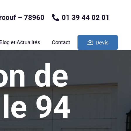
rcouf – 78960
01 39 44 02 01
Blog et Actualités
Contact
Devis
ion de
le 94