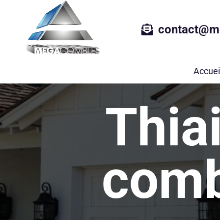
contact@m
Accuei
Thiai
comb