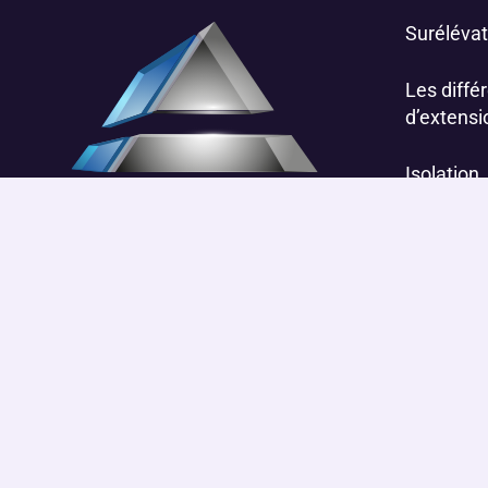
Surélévat
Les différ
d’extensi
Isolation
Votre spécialiste de
l’aménagement des combles.
Transformez vos espaces sous-
toiture en lieux de vie confortables
et fonctionnels.